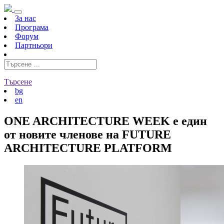
За нас
Програма
Форум
Партньори
Търсене
bg
en
ONE ARCHITECTURE WEEK е един
от новите членове на FUTURE
ARCHITECTURE PLATFORM