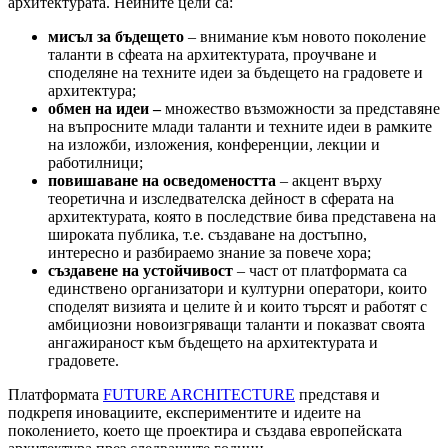
архитектурата. Неините цели са:
мисъл за бъдещето
– внимание към новото поколение
таланти в сфеата на архитектурата, проучване и
споделяне на техните идеи за бъдещето на градовете и
архитектура;
обмен на идеи –
множество възможности за представяне
на въпросните млади таланти и техните идеи в рамките
на изложби, изложения, конференции, лекции и
работилници;
повишаване на осведомеността
– акцент върху
теоретична и изследвателска дейност в сферата на
архитектурата, която в последствие бива представена на
широката публика, т.е. създаване на достъпно,
интересно и разбираемо знание за повече хора;
създавене на устойчивост
– част от платформата са
единствено организатори и културни оператори, които
споделят визията и целите ѝ и които търсят и работят с
амбициозни новоизгряващи таланти и показват своята
ангажираност към бъдещето на архитектурата и
градовете.
Платформата
FUTURE ARCHITECTURE
представя и
подкрепя иновациите, експериментите и идеите на
поколението, което ще проектира и създава европейската